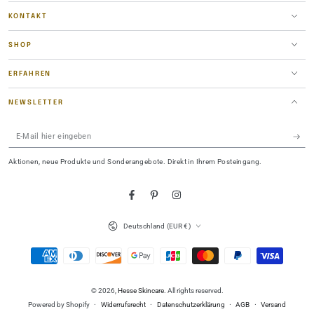
KONTAKT
SHOP
ERFAHREN
NEWSLETTER
E-
Mail
Aktionen, neue Produkte und Sonderangebote. Direkt in Ihrem Posteingang.
hier
eingeben
Facebook
Pinterest
Instagram
Land/Region
Deutschland (EUR €)
Zahlungsmöglichkeiten
© 2026,
Hesse Skincare
. All rights reserved.
Powered by Shopify
Widerrufsrecht
Datenschutzerklärung
AGB
Versand